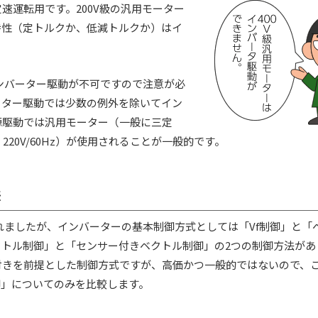
速運転用です。200V級の汎用モーター
特性（定トルクか、低減トルクか）はイ
インバーター駆動が不可ですので注意が必
ーター駆動では少数の例外を除いてイン
源駆動では汎用モーター（一般に三定
Hz、220V/60Hz）が使用されることが一般的です。
差
れましたが、インバーターの基本制御方式としては「Vf制御」と「
トル制御」と「センサー付きベクトル制御」の2つの制御方法があ
付きを前提とした制御方式ですが、高価かつ一般的ではないので、
御」についてのみを比較します。