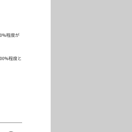
0%程度が
00%程度と
。