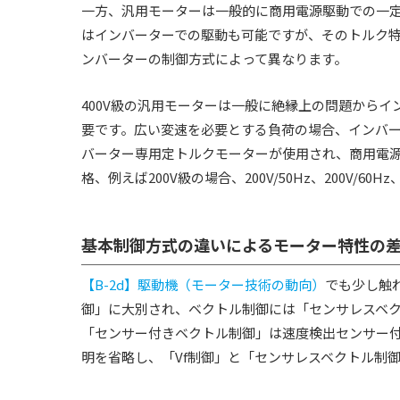
一方、汎用モーターは一般的に商用電源駆動での一定
はインバーターでの駆動も可能ですが、そのトルク
ンバーターの制御方式によって異なります。
400V級の汎用モーターは一般に絶縁上の問題から
要です。広い変速を必要とする負荷の場合、インバ
バーター専用定トルクモーターが使用され、商用電
格、例えば200V級の場合、200V/50Hz、200V/60
基本制御方式の違いによるモーター特性の
【B-2d】駆動機（モーター技術の動向）
でも少し触
御」に大別され、ベクトル制御には「センサレスベク
「センサー付きベクトル制御」は速度検出センサー
明を省略し、「Vf制御」と「センサレスベクトル制