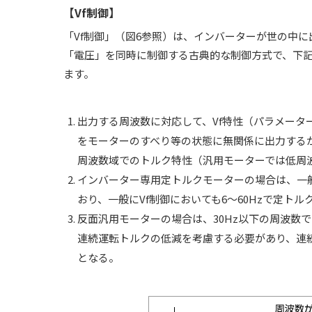
【Vf制御】
「Vf制御」（図6参照）は、インバーターが世の中
「電圧」を同時に制御する古典的な制御方式で、下
ます。
出力する周波数に対応して、Vf特性（パラメータ
をモーターのすべり等の状態に無関係に出力するが
周波数域でのトルク特性（汎用モーターでは低周
インバーター専用定トルクモーターの場合は、一般
おり、一般にVf制御においても6～60Hzで定ト
反面汎用モーターの場合は、30Hz以下の周波数
連続運転トルクの低減を考慮する必要があり、連
となる。