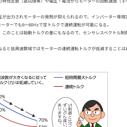
の特性定数（抵抗値等）や電圧・電流からモーターの回転速度（す
。
圧が出力されモーターの発熱が抑えられるので、インバーター専用
モーターでも6～60Hzで定トルクで連続運転が可能になる。
。このことは始動トルクの差にもなるので、センサレスベクトル制
なると低周波数域ではモーターの連続運転トルクが低減することは