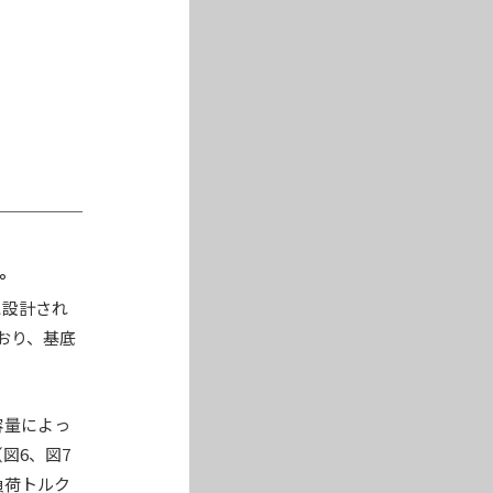
。
に設計され
おり、基底
容量によっ
図6、図7
負荷トルク