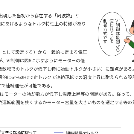
に出現した当初から存在する「周波数」と
記にあげるようなトルク特性上の特徴があり
ーとして設定する）から一義的に定まる電圧
、Vf制御は図6に示すようにモーターの低
波数域でのトルクが低下し特に始動トルクが小さい）に難点がある
的に6～60Hzで定トルクで連続運転での温度上昇に耐えられる設
ルクで連続運転が可能である。
ではモーターの冷却能力が低下し温度上昇等の問題がある。従って
続運転範囲を狭くするかモーター容量を大きいものを選定する等の