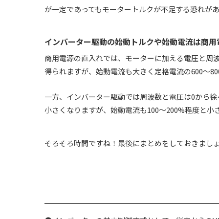
が一定であってもモータートルクが不足する恐れが
インバーター駆動の始動トルクや始動電流は商用
商用電源の直入れでは、モーターに加える電圧と周波数
得られますが、始動電流も大きく定格電流の600～8
一方、インバーター駆動では周波数と電圧は0から徐々
小さくなりますが、始動電流も100～200%程度と
そろそろ時間ですね！最後にまとめをしておきまし