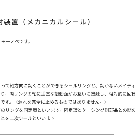
封装置（メカニカルシール）
 モーノベです。
よって軸方向に動くことができるシールリングと、動かないメイテ
おり、両リングの軸に垂直な摺動面がお互いに接触し、相対的に回
のです。（漏れを完全に止めるものではありません。）
方のリングを固定環といいます。固定環とケーシング側部品との間
ことを二次シールといいます。