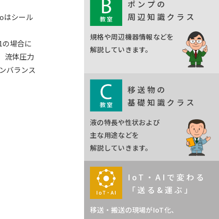
ポンプの
周辺知識クラス
oはシール
規格や周辺機器情報などを
1の場合に
解説していきます。
い、流体圧力
アンバランス
移送物の
基礎知識クラス
液の特長や性状および
主な用途などを
解説していきます。
IoT・AIで変わる
「送る&運ぶ」
移送・搬送の現場がIoT化、