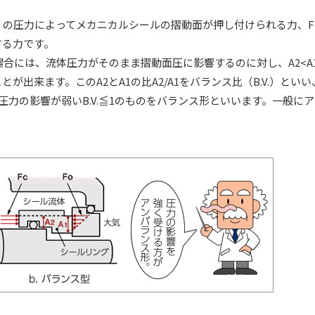
）の圧力によってメカニカルシールの摺動面が押し付けられる力、F
する力です。
の場合には、流体圧力がそのまま摺動面圧に影響するのに対し、A2<A
出来ます。このA2とA1の比A2/A1をバランス比（B.V.）とい
、圧力の影響が弱いB.V.≦1のものをバランス形といいます。一般に