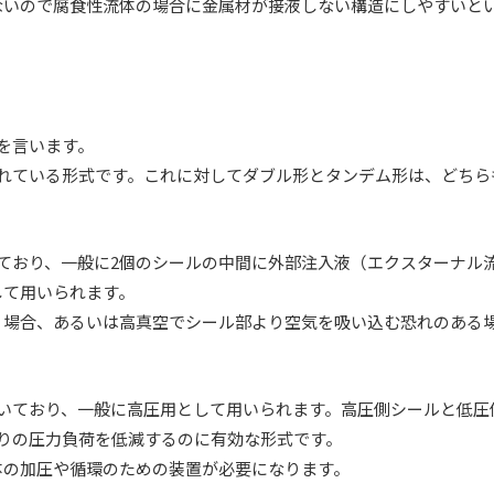
ないので腐食性流体の場合に金属材が接液しない構造にしやすいと
を言います。
れている形式です。これに対してダブル形とタンデム形は、どちら
ており、一般に2個のシールの中間に外部注入液（エクスターナル
して用いられます。
う場合、あるいは高真空でシール部より空気を吸い込む恐れのある
いており、一般に高圧用として用いられます。高圧側シールと低圧
りの圧力負荷を低減するのに有効な形式です。
体の加圧や循環のための装置が必要になります。