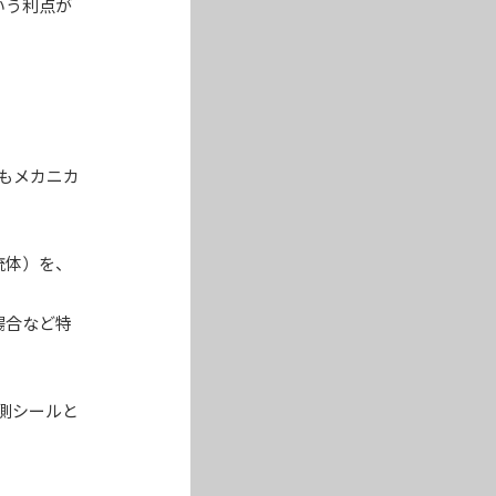
いう利点が
もメカニカ
流体）を、
場合など特
側シールと