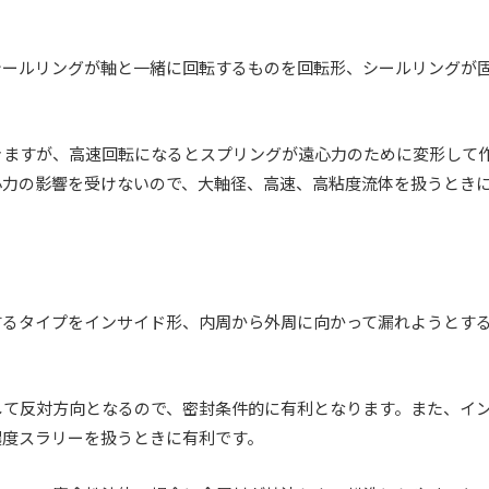
シールリングが軸と一緒に回転するものを回転形、シールリングが
きますが、高速回転になるとスプリングが遠心力のために変形して
心力の影響を受けないので、大軸径、高速、高粘度流体を扱うとき
するタイプをインサイド形、内周から外周に向かって漏れようとす
して反対方向となるので、密封条件的に有利となります。また、イ
濃度スラリーを扱うときに有利です。