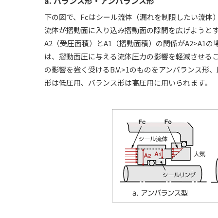
a. バランス形・アンバランス形
下の図で、Fcはシール流体（漏れを制限したい流体
流体が摺動面に入り込み摺動面の隙間を広げようと
A2（受圧面積）とA1（摺動面積）の関係がA2>A1
は、摺動面圧に与える流体圧力の影響を軽減させることが
の影響を強く受けるB.V.>1のものをアンバランス形
形は低圧用、バランス形は高圧用に用いられます。