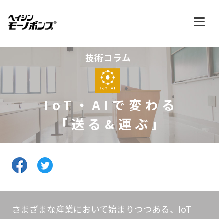
技術コラム
IoT・AIで変わる
「送る&運ぶ」
さまざまな産業において始まりつつある、IoT