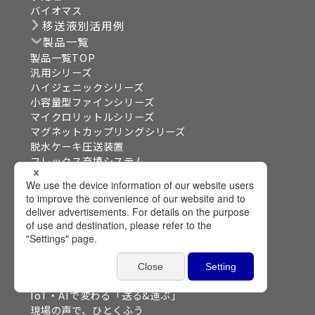
バイオマス
移送液別活用例
製品一覧
製品一覧TOP
汎用シリーズ
ハイジェニックシリーズ
小容量型ファインシリーズ
マイクロリットルシリーズ
マグネットカップリングシリーズ
脱水ケーキ圧送装置
フレックス充填システム
ドラムポンプシステム
粉体用モーノポンプ
フードクラッシュシリーズ
特定用途シリーズ
周辺装置・アクセサリー
技術コラム
技術コラムTOP
移送の学び舎
IoT・AIで変わる「送る&運ぶ」
現場の声で、ひとくふう