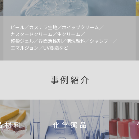
ビール／カステラ生地／ホイップクリーム／
カスタードクリーム／生クリーム／
整髪ジェル／界面活性剤／泡洗顔料／シャンプー／
エマルジョン／UV樹脂など
事例紹介
品材料
化学薬品