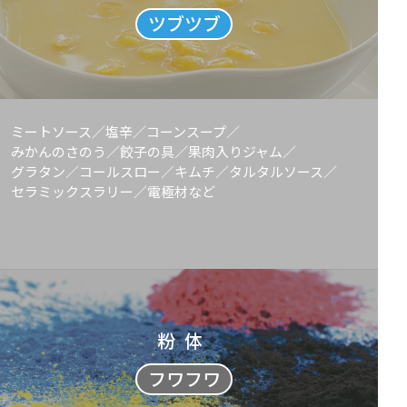
ツブツブ
ミートソース／塩辛／コーンスープ／
みかんのさのう／餃子の具／果肉入りジャム／
グラタン／コールスロー／キムチ／タルタルソース／
セラミックスラリー／電極材など
粉体
フワフワ