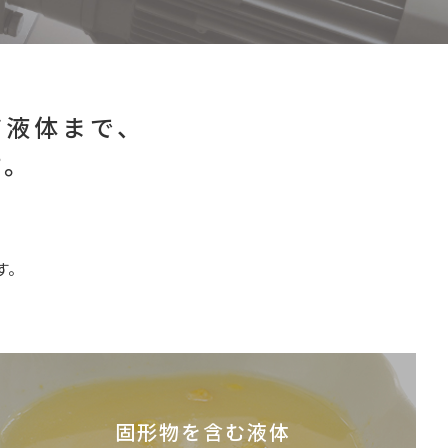
だ液体まで、
す。
」
す。
固形物を含む液体