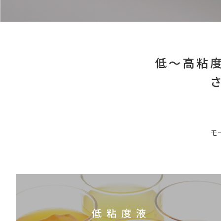
低～高粘
モ
低粘度液