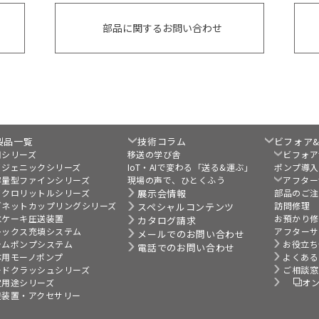
部品に関するお問い合わせ
製品一覧
技術コラム
ビフォア
用シリーズ
移送の学び舎
ビフォア
イジェニックシリーズ
IoT・AIで変わる「送る&運ぶ」
ポンプ導入
容量型ファインシリーズ
現場の声で、ひとくふう
アフター
イクロリットルシリーズ
展示会情報
部品のご注
グネットカップリングシリーズ
訪問修理
スペシャルコンテンツ
水ケーキ圧送装置
お預かり修
カタログ請求
レックス充填システム
アフターサ
メールでのお問い合わせ
ラムポンプシステム
お役立ち
電話でのお問い合わせ
体用モーノポンプ
よくある
ードクラッシュシリーズ
ご相談窓
定用途シリーズ
オ
辺装置・アクセサリー