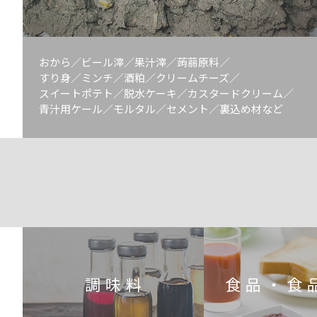
おから／ビール滓／果汁滓／蒟蒻原料／
すり身／ミンチ／酒粕／クリームチーズ／
スイートポテト／脱水ケーキ／カスタードクリーム／
青汁用ケール／モルタル／セメント／裏込め材など
調味料
食品・食