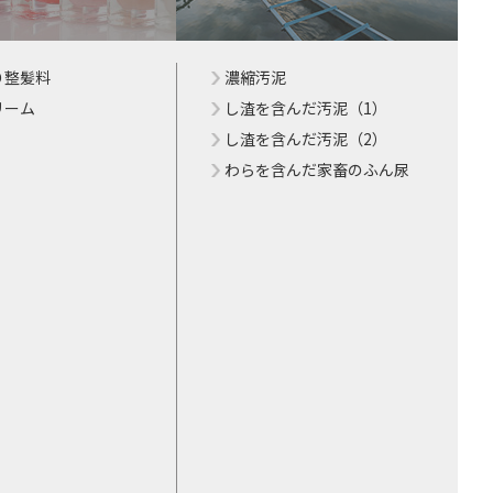
り整髪料
濃縮汚泥
リーム
し渣を含んだ汚泥（1）
し渣を含んだ汚泥（2）
わらを含んだ家畜のふん尿