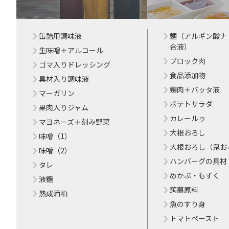
缶詰用調味液
麺（アルギン酸ナ
合液）
生味噌＋アルコール
ブロック肉
ゴマ入りドレッシング
食品添加物
具材入り調味液
鶏肉＋バッタ液
マーガリン
ポテトサラダ
果肉入りジャム
カレールゥ
マヨネーズ＋刻み野菜
大根おろし
味噌（1）
大根おろし（鬼お
味噌（2）
ハンバーグの具材
タレ
めかぶ・もずく
液糖
蒟蒻原料
熟成酒粕
魚のすり身
トマトペースト