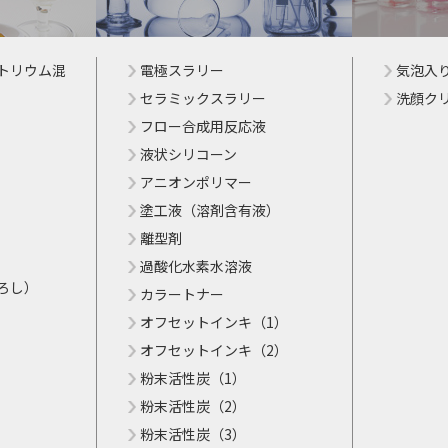
トリウム混
電極スラリー
気泡入
セラミックスラリー
洗顔ク
フロー合成用反応液
液状シリコーン
アニオンポリマー
塗工液（溶剤含有液）
離型剤
過酸化水素水溶液
ろし）
カラートナー
オフセットインキ（1）
オフセットインキ（2）
粉末活性炭（1）
粉末活性炭（2）
粉末活性炭（3）