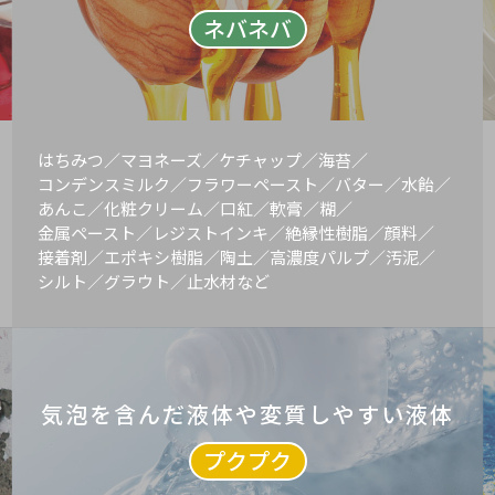
ネバネバ
はちみつ／マヨネーズ／ケチャップ／海苔／
コンデンスミルク／フラワーペースト／バター／水飴／
あんこ／化粧クリーム／口紅／軟膏／糊／
金属ペースト／レジストインキ／絶縁性樹脂／顔料／
接着剤／エポキシ樹脂／陶土／高濃度パルプ／汚泥／
シルト／グラウト／止水材など
気泡を含んだ液体や変質しやすい液体
プクプク