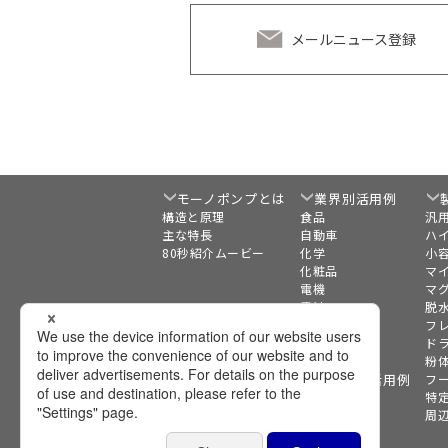
メールニュース登録
モーノポンプとは
業界別活用例
構造と原理
食品
汎
主な特長
自動車
ハ
80秒紹介ムービー
化学
小
化粧品
マ
電機
マ
電池
脱
製紙
フ
水処理
ド
バイオマス
粉
移送液別活用例
フ
特
周