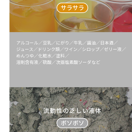
サラサラ
アルコール／豆乳／にがり／牛乳／醤油／日本酒／
ジュース／ドリンク類／ワイン／シロップ／ゼリー液／
めんつゆ／化粧水／塗料／
溶剤含有液／硫酸／次亜塩素酸ソーダなど
流動性の乏しい液体
ボソボソ