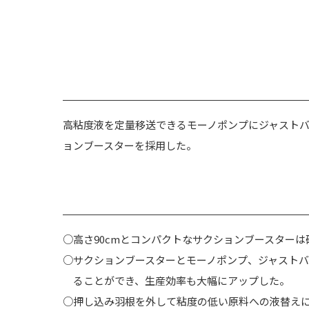
高粘度液を定量移送できるモーノポンプにジャスト
ョンブースターを採用した。
○高さ90cmとコンパクトなサクションブースター
○サクションブースターとモーノポンプ、ジャスト
ることができ、生産効率も大幅にアップした。
○押し込み羽根を外して粘度の低い原料への液替え