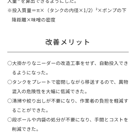
入量
を算出できるようにした。
※投入質量＝π×（タンクの内径×1/2）²×ポンプの下
降距離×味噌の密度
改善メリット
○大掛かりなニーダーの改造工事をせず、自動投入でき
るようになった。
○タンクをプレートで密閉しながら移送するので、異物
混入の危険性を大幅に低減できた。
○清掃や絞り出しが不要になり、作業者の負担を軽減す
ることができた。
○段ボールや内袋の処分が不要になり、手間とコストを
削減できた。