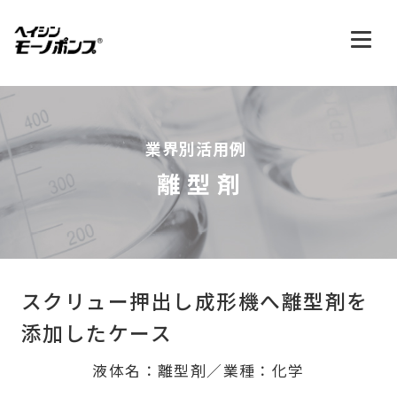
業界別活用例
離型剤
スクリュー押出し成形機へ
離型剤を
添加したケース
液体名：離型剤／業種：化学