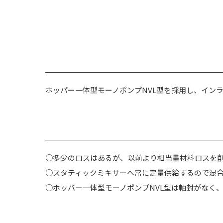
ホッパー一体型モーノポンプNVL型を採用し、イン
○多少のロスはあるが、以前より相当量材料ロスを
○スタティックミキサーへ常に定量供給するので混
○ホッパー一体型モーノポンプNVL型は軸封がなく