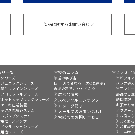
部品に関するお問い合わせ
製品一覧
技術コラム
ビフォア
用シリーズ
移送の学び舎
ビフォア
イジェニックシリーズ
IoT・AIで変わる「送る&運ぶ」
ポンプ導入
容量型ファインシリーズ
現場の声で、ひとくふう
アフター
イクロリットルシリーズ
展示会情報
部品のご注
グネットカップリングシリーズ
訪問修理
スペシャルコンテンツ
水ケーキ圧送装置
お預かり修
カタログ請求
レックス充填システム
アフターサ
メールでのお問い合わせ
ラムポンプシステム
お役立ち
電話でのお問い合わせ
体用モーノポンプ
よくある
ードクラッシュシリーズ
ご相談窓
定用途シリーズ
オ