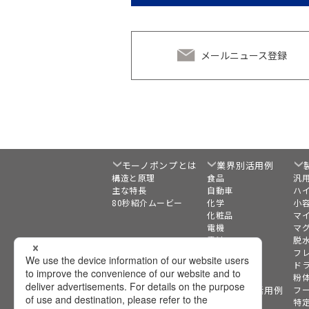
メールニュース登録
モーノポンプとは
業界別活用例
構造と原理
食品
汎
主な特長
自動車
ハ
80秒紹介ムービー
化学
小
化粧品
マ
電機
マ
電池
脱
製紙
フ
水処理
ド
バイオマス
粉
移送液別活用例
フ
特