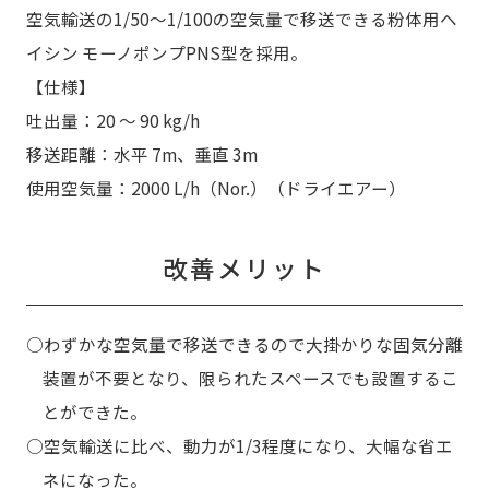
空気輸送の1/50～1/100の空気量で移送できる粉体用ヘ
イシン モーノポンプPNS型を採用。
【仕様】
吐出量：20 ～ 90 kg/h
移送距離：水平 7m、垂直 3m
使用空気量：2000 L/h（Nor.）（ドライエアー）
改善メリット
○わずかな空気量で移送できるので大掛かりな固気分離
装置が不要となり、限られたスペースでも設置するこ
とができた。
○空気輸送に比べ、動力が1/3程度になり、大幅な省エ
ネになった。