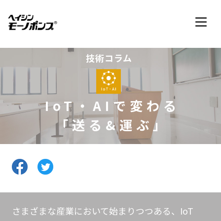
技術コラム
IoT・AIで変わる
「送る&運ぶ」
さまざまな産業において始まりつつある、IoT