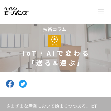
技術コラム
IoT・AIで変わる
「送る&運ぶ」
さまざまな産業において始まりつつある、IoT