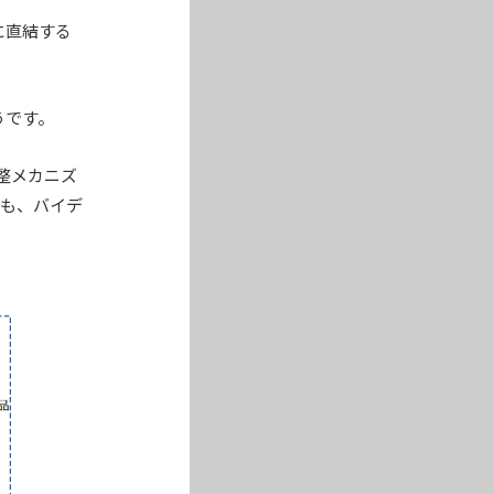
に直結する
うです。
整メカニズ
国でも、バイデ