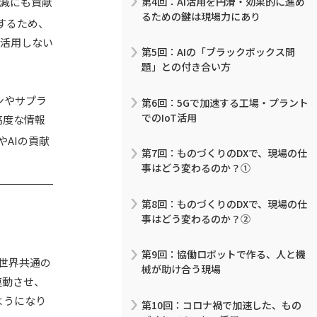
第4回：AI活用を円滑・効果的に進め
減にも貢献
るための鍵は現場力にあり
するため、
活用しない
第5回：AIの「ブラックボックス問
題」との付き合い方
ンやサプラ
第6回：5Gで加速する工場・プラント
でのIoT活用
高度な情報
AIの貢献
第7回：ものづくりのDXで、現場の仕
事はどう変わるのか？①
第8回：ものづくりのDXで、現場の仕
事はどう変わるのか？②
第9回：協働ロボットで作る、人と機
世界共通の
械が助け合う現場
連動させ、
ようになり
第10回：コロナ禍で加速した、もの