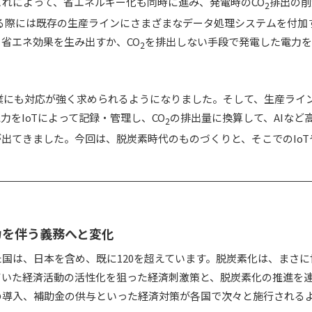
れによって、省エネルギー化も同時に進み、発電時のCO
排出の削
2
る際には既存の生産ラインにさまざまなデータ処理システムを付加
省エネ効果を生み出すか、CO
を排出しない手段で発電した電力を
2
造業にも対応が強く求められるようになりました。そして、生産ライ
をIoTによって記録・管理し、CO
の排出量に換算して、AIなど
2
出てきました。今回は、脱炭素時代のものづくりと、そこでのIoTや
力を伴う義務へと変化
国は、日本を含め、既に120を超えています。脱炭素化は、まさに
ていた経済活動の活性化を狙った経済刺激策と、脱炭素化の推進を
の導入、補助金の供与といった経済対策が各国で次々と施行される