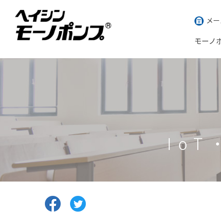
メー
モーノ
Io