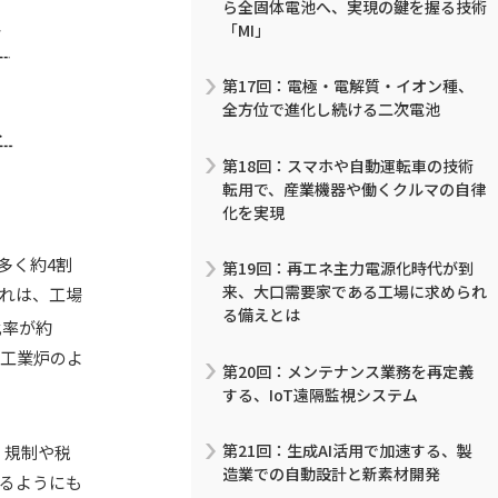
ら全固体電池へ、実現の鍵を握る技術
「MI」
第17回：電極・電解質・イオン種、
全方位で進化し続ける二次電池
第18回：スマホや自動運転車の技術
転用で、産業機器や働くクルマの自律
化を実現
多く約4割
第19回：再エネ主力電源化時代が到
来、大口需要家である工場に求められ
これは、工場
る備えとは
比率が約
や工業炉のよ
第20回：メンテナンス業務を再定義
する、IoT遠隔監視システム
第21回：生成AI活用で加速する、製
、規制や税
造業での自動設計と新素材開発
るようにも