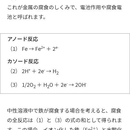
これが金属の腐食のしくみで、電池作用や腐食電
池と呼ばれます。
アノード反応
（1） Fe → Fe
＋ 2
2+
e-
カソード反応
（2） 2H
＋ 2e
→ H
+
-
2
（3） 1/2O
＋ H
O ＋ 2e
→ 2OH
-
-
2
2
中性溶液中で鉄が腐食する場合を考えると、腐食
の全反応は（1）と（3）の式の和として得られま
す。この場合、イオン化した鉄（Fe
）と水酸化
2＋