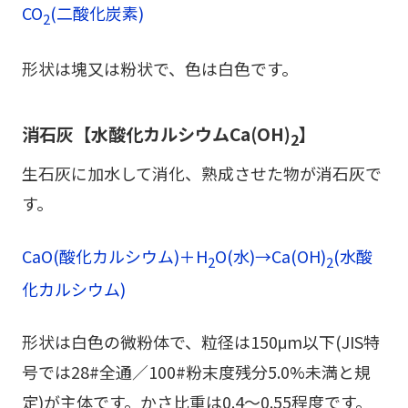
CO
(二酸化炭素)
2
形状は塊又は粉状で、色は白色です。
消石灰【水酸化カルシウムCa(OH)
】
2
生石灰に加水して消化、熟成させた物が消石灰で
す。
CaO(酸化カルシウム)＋H
O(水)→Ca(OH)
(水酸
2
2
化カルシウム)
形状は白色の微粉体で、粒径は150μm以下(JIS特
号では28#全通／100#粉末度残分5.0%未満と規
定)が主体です。かさ比重は0.4～0.55程度です。