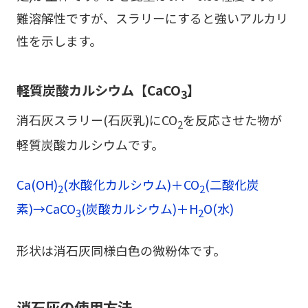
難溶解性ですが、スラリーにすると強いアルカリ
性を示します。
軽質炭酸カルシウム【CaCO
】
3
消石灰スラリー(石灰乳)にCO
を反応させた物が
2
軽質炭酸カルシウムです。
Ca(OH)
(水酸化カルシウム)＋CO
(二酸化炭
2
2
素)→CaCO
(炭酸カルシウム)＋H
O(水)
3
2
形状は消石灰同様白色の微粉体です。
消石灰の使用方法