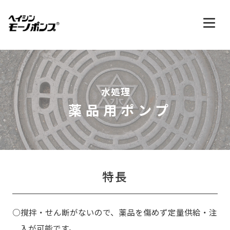
水処理
薬品用ポンプ
特長
○撹拌・せん断がないので、薬品を傷めず定量供給・注
入が可能です。