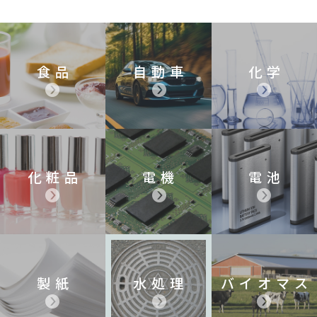
食品
自動車
化学
化粧品
電機
電池
製紙
水処理
バイオマス