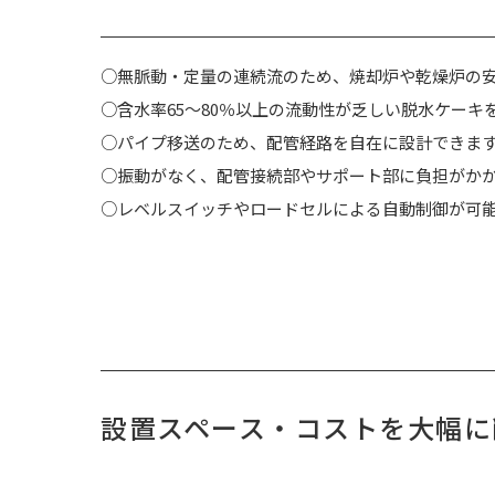
○無脈動・定量の連続流のため、焼却炉や乾燥炉の
○含水率65～80％以上の流動性が乏しい脱水ケーキ
○パイプ移送のため、配管経路を自在に設計できま
○振動がなく、配管接続部やサポート部に負担がか
○レベルスイッチやロードセルによる自動制御が可
設置スペース・コストを大幅に