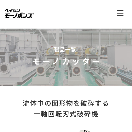
製品一覧
モーノカッター
流体中の固形物を破砕する
一軸回転刃式破砕機